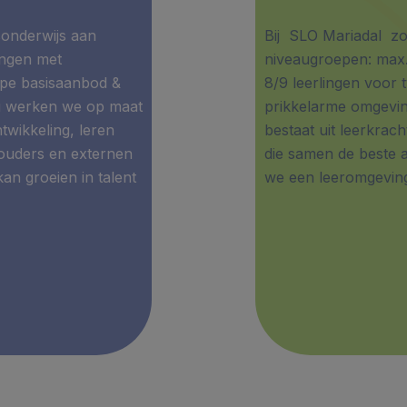
onderwijs aan
Bij SLO Mariadal zo
ingen met
niveaugroepen: max.
type basisaanbod &
8/9 leerlingen voor 
ng werken we op maat
prikkelarme omgeving
twikkeling, leren
bestaat uit leerkra
 ouders en externen
die samen de beste 
an groeien in talent
we een leeromgeving